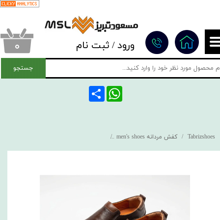
حساب کاربری من
تغییر گذر واژه
۰
ورود
/
ثبت نام
سفارشات
جستجو
خروج از حساب کاربری
Share
WhatsApp
Tabrizshoes
کفش مردانه men's shoes
کفش طبی اداری پاور جدید قهوه ای | کفش