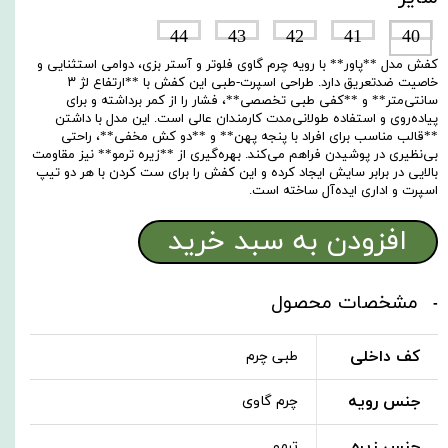
44
43
42
41
40
کفش مدل **پاور** با رویه چرم گاوی فلوتر و آستر بزی، دوامی استثنایی و
خاصیت ضدتعریق دارد. طراحی اسپرت-طبی این کفش با **ارتفاع لژ ۳
سانتی‌متر** و **کفی طبی تخصصی**، فشار را از کمر برداشته و برای
پیاده‌روی و استفاده طولانی‌مدت کارمندان عالی است. این مدل با داشتن
**قالب مناسب برای افراد با پنجه پهن** و **دو کش مخفی**، راحتی
بی‌نظیری در پوشیدن فراهم می‌کند. بهره‌گیری از **زیره ترمو** نیز مقاومت
بالایی در برابر سایش ایجاد کرده و این کفش را برای ست کردن با هر دو تیپ
اسپرت و اداری ایده‌آل ساخته است.
افزودن به سبد خرید
مشخصات محصول
کف داخلی
طبی چرم
جنس رویه
چرم گاوی
جنس زیره
ترمو