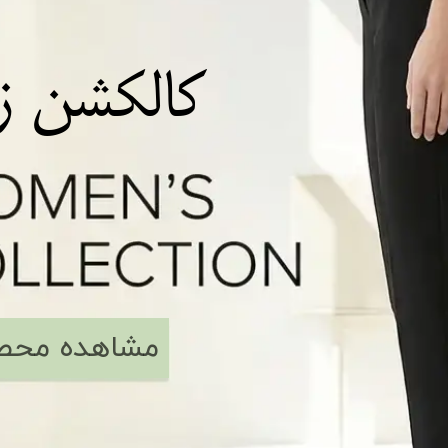
کالکشن زنانه​​
مشاهده محص