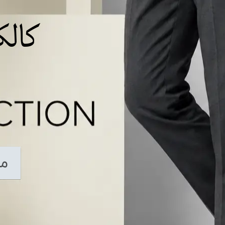
کالکش
م