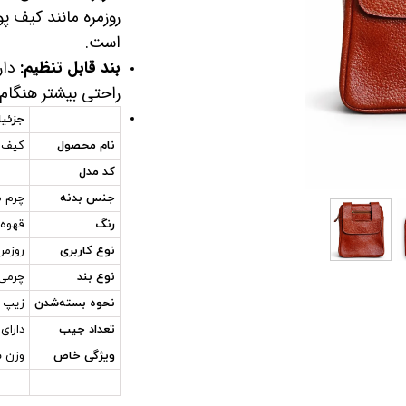
روزمره مانند کیف پو
است.
بند قابل تنظیم:
دار
راحتی بیشتر هنگام
جزئی
نام محصول
کیف د
کد مدل
جنس بدنه
چرم ط
رنگ
قهوه‌
نوع کاربری
روزمر
نوع بند
چرمی 
نحوه بسته‌شدن
زیپ ب
تعداد جیب
دارای
ویژگی خاص
وزن س