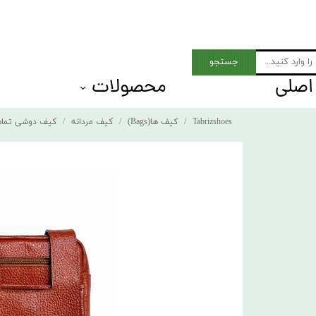
جستجو
اصلی
محصولات
 Men shoes
بزرگ پای مردان
Tabrizshoes
کیف ها(Bags)
کیف مردانه
کیف دوشی تمام 