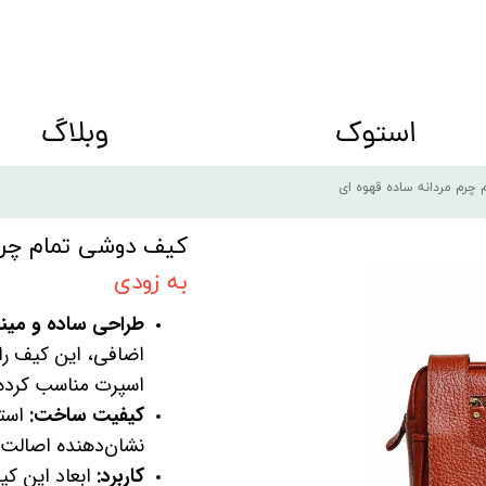
استوک
وبلاگ
ه big size
کفش زنانه Women shoes
چرم مردانه ساده قهوه ای
کیف دوشی تمام چرم 
به زودی
طراحی ساده و مینی
اضافی، این کیف را 
اسپرت مناسب کرده
کیفیت ساخت:
استف
نشان‌دهنده اصالت 
کاربرد:
ابعاد این کی