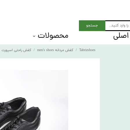
جستجو
اصلی
محصولات
 Men shoes
بزرگ پای مردان
Tabrizshoes
کفش مردانه men's shoes
کفش راحتی اسپورت م