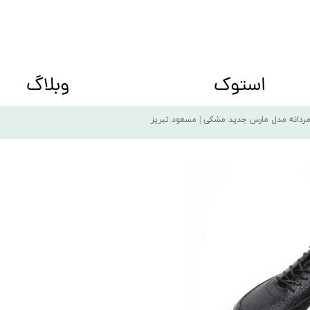
استوک
وبلاگ
ه big size
کفش زنانه Women shoes
ردانه مدل مارس جدید مشکی | مسعود تبریز