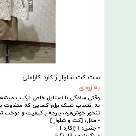
ست کت شلوار ژاکارد کاراملی
به زودی
وقتی سادگی با استایل خاص ترکیب میشه…
یه انتخاب شیک برای کسایی که متفاوت ب
تنخور خوش‌فرم، پارچه باکیفیت و دوخت تم
▫️ مدل: [كت و شلوار ]
▫️ جنس: [ ژاكارد ]
▫️ رنگ‌بندی: [١١ رنگ]