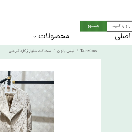
جستجو
اصلی
محصولات
 Men shoes
بزرگ پای مردان
Tabrizshoes
لباس بانوان
ست کت شلوار ژاکارد کاراملی