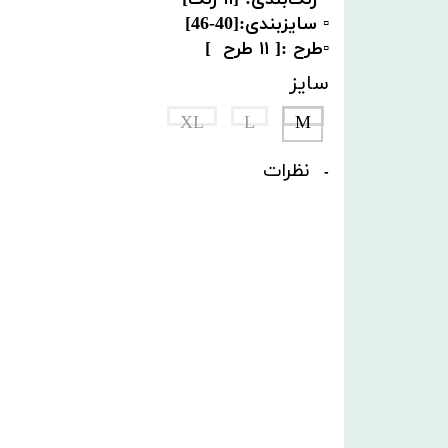
▫️ سایزبندی:[40-46]
▫️طرح :[ ١١ طرح ]
سایز
XL
L
M
نظرات