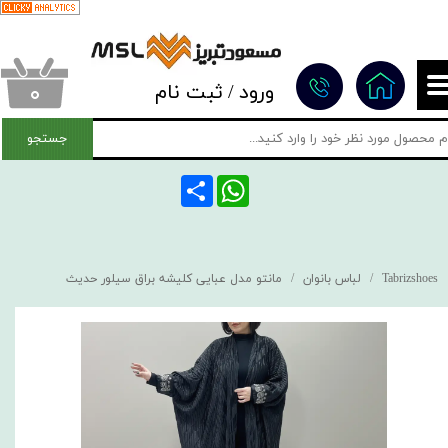
حساب کاربری من
تغییر گذر واژه
۰
ورود
/
ثبت نام
سفارشات
جستجو
خروج از حساب کاربری
Share
WhatsApp
Tabrizshoes
لباس بانوان
مانتو مدل عبایی کلیشه براق سیلور حدیث