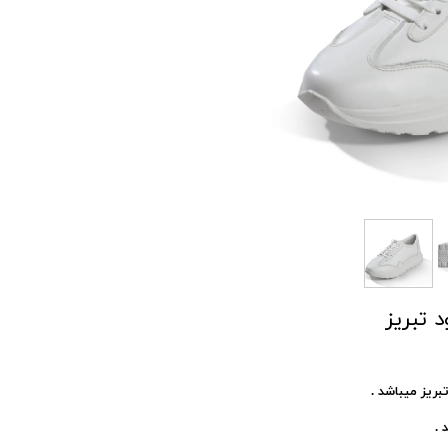
 تبریز
یز میباشد .
 .