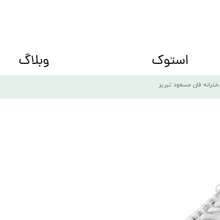
استوک
وبلاگ
ه big size
کفش زنانه Women shoes
ترانه فان مسعود تبریز