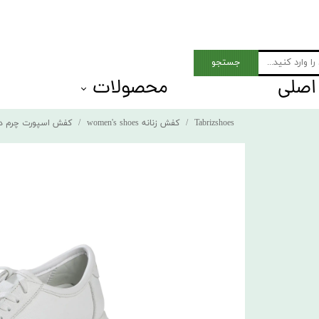
جستجو
اصلی
محصولات
 Men shoes
بزرگ پای مردان
Tabrizshoes
کفش زنانه women's shoes
کفش اسپورت چرم دخ