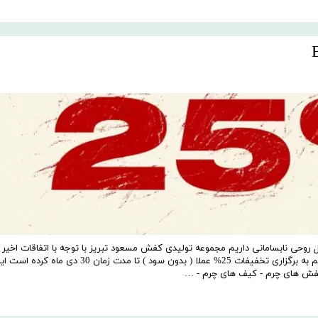
که حال روحی نابسامانی داریم مجموعه تولیدی کفش مسعود تبریز با توجه با اتفاقات اخیر 
یاری و ایجاد حس همدلی بین تمامی هموطنان عزیز ایران تصمیم به برگزاری تخفیفات 25% عملا ( بدون سود ) تا مدت زمان 30 دی ماه کرد
کفش های چرم - کیف های چرم - …