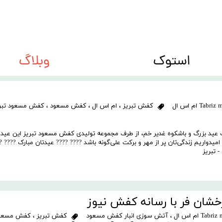
استوک
وبلاگ
ه big size
کفش زنانه Women shoes
کفش تبریز
،
ام اس ال
،
کفش مسعود
،
کفش مسعود تبر
عید بزرگ و باشکوه غدیر خم، از طرف مجموعه تولیدی کفش مسعود تبریز این عید 
یدواریم زندگی‌تان پر از مهر و برکت علی‌گونه باشد ???? ???? عیدتان مبارک ???? ??
 تبریز
ن فر با رسانه کفش نیوز
،
آتش سوزی انبار کفش مسعود
کفش تبریز
،
کفش مسعو