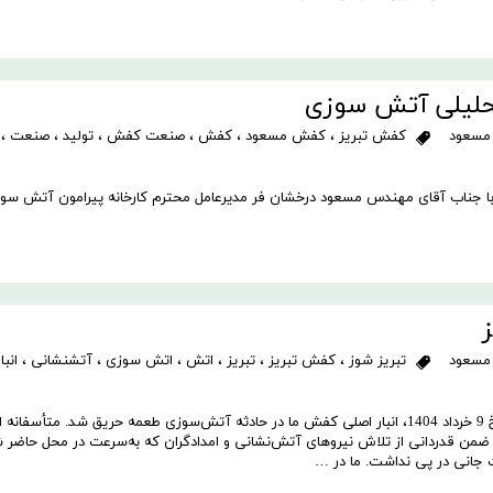
حلیلی آتش سوزی
مسعود
کفش تبریز
،
کفش مسعود
،
کفش
،
صنعت کفش
،
تولید
،
صنعت
،
ا جناب آقای مهندس مسعود درخشان فر مدیرعامل محترم کارخانه پیرامون آتش سوز
مسعود
تبریز شوز
،
کفش تبریز
،
تبریز
،
اتش
،
اتش سوزی
،
آتشنشانی
،
انب
با نهایت تأسف و تأثر به اطلاع می‌رسانیم که در روز جمعه مورخ 9 خرداد 1404، انبار اصلی کفش ما در حادثه آتش‌سوزی طعمه حریق شد. متأسفان
. ضمن قدردانی از تلاش نیروهای آتش‌نشانی و امدادگران که به‌سرعت در محل حاضر 
 جانی در پی نداشت. ما در …