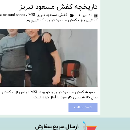
تاریخچه کفش مسعود تبریز
۲۹ تیر ۰۱
کفش مسعود تبریز Tabriz masoud shoes
MSL ام اس ال
،
کفش_نیوز
،
کفش مسعود تبریز
،
کفش_چرم
مجموعه کفش مسعود تبریز ب
سال 95 شمسی کار خود را آغاز کرده است
ادامه مطلب
ارسال سریع سفارش