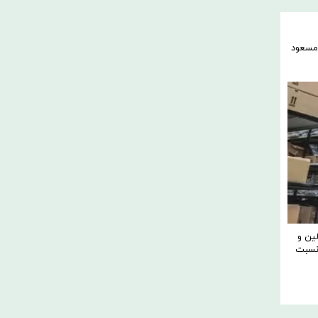
سعود
ین و
 نسبت