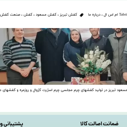
،
درباره ما
کفش تبریز
،
کفش مسعود
،
کفش
،
صنعت کفش
ا دو برند MSL ام اس ال و کفش مسعود تبریز در تولید کفشهای چرم مجلسی چرم اسژرت کژوال و روزمره و کفشهای
ضمانت اصالت کالا
پشتیبانی و 