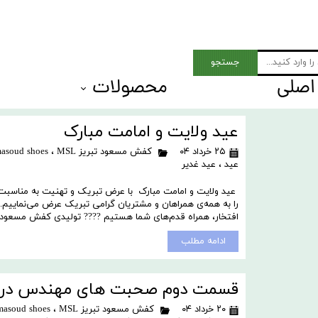
جستجو
اصلی
محصولات
 Men shoes
بزرگ پای مردان
عید ولایت و امامت مبارک
۲۵ خرداد ۰۴
کفش مسعود تبریز Tabriz masoud shoes
MSL ام اس ال
،
عید
،
عید غدیر
عید ولایت و امامت مبارک با عرض تبریک و تهنیت به مناسبت 
را به همه‌ی همراهان و مشتریان گرامی تبریک عرض می‌نماییم. ام
افتخار، همراه قدم‌های شما هستیم ???? تولیدی کفش مسعود -
ادامه مطلب
قسمت دوم صحبت های مهندس درخشا
۲۰ خرداد ۰۴
کفش مسعود تبریز Tabriz masoud shoes
MSL ام اس ال
،