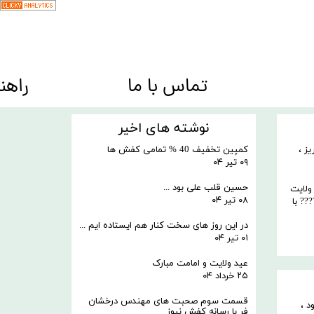
تماس با ما
راهن
کیف ها Bags
نوشته های اخیر
کمپین تخفیف 40 % تمامی کفش ها
یز
،
۰۹ تیر ۰۴
حسین قلب علی بود ...
ولایت
۰۸ تیر ۰۴
?? با
در این روز های سخت کنار هم ایستاده ایم ...
۰۱ تیر ۰۴
عید ولایت و امامت مبارک
۲۵ خرداد ۰۴
قسمت سوم صحبت های مهندس درخشان
د
،
فر با رسانه کفش نیوز