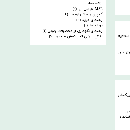
shoes
(۵)
MSL ام اس ال
(۹)
کمپین و جشنواره ها
(۲)
راهنمای خرید
(۲)
درباره ما
(۱)
راهنمای نگهداری از مجصولات چرمی
(۱)
اتحادیه
آتش سوزی انبار کفش مسعود
(۶)
ی اخیر
ار_کفش
ه این
شدند و