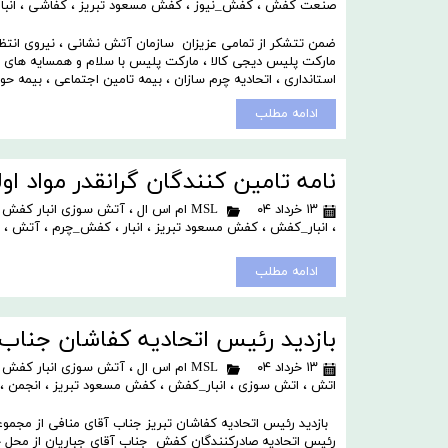
صنعت کفش
،
کفش_نیوز
،
کفش مسعود تبریز
،
کفاشی
،
انبا
ضمن تتشکر از تمامی عزیزان سازمان آتش نشانی ، نیروی انتظامی
مارکت پلیس دیجی کالا ، مارکت پلیس با سلام و همسایه های محتر
استانداری ، اتحادیه چرم سازان ، بیمه تامین اجتماعی ، بیمه حوا
ادامه مطلب
نامه تامین کنندگان گرانقدر مواد 
۱۳ خرداد ۰۴
MSL ام اس ال
،
آتش سوزی انبار کفش 
،
انبار_کفش
،
کفش مسعود تبریز
،
انبار
،
کفش_چرم
،
آتش
،
ادامه مطلب
بازدید رئیس اتحادیه کفاشان جناب 
۱۳ خرداد ۰۴
MSL ام اس ال
،
آتش سوزی انبار کفش 
اتش
،
اتش سوزی
،
انبار_کفش
،
کفش مسعود تبریز
،
انجمن
،
بازدید رئیس اتحادیه کفاشان تبریز جناب آقای منافی از مجم
رئیس اتحادیه صادرکنندگان کفش جناب آقای جباریان از محل