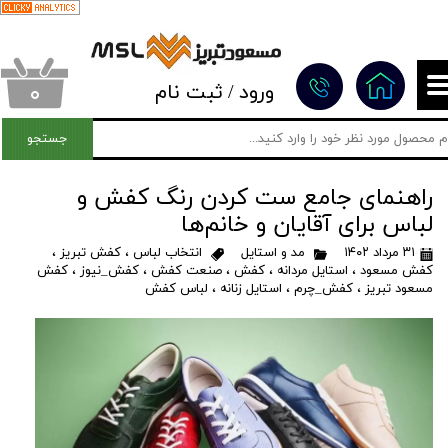
حساب کاربری من
تغییر گذر واژه
۰
ورود
/
ثبت نام
سفارشات
جستجو
خروج از حساب کاربری
راهنمای جامع ست کردن رنگ کفش‌ و
لباس‌ برای آقایان و خانم‌ها
۳۱ مرداد ۱۴۰۲
مد و استایل
انتخاب لباس
،
کفش تبریز
،
کفش مسعود
،
استایل مردانه
،
کفش
،
صنعت کفش
،
کفش_نیوز
،
کفش
مسعود تبریز
،
کفش_چرم
،
استایل زنانه
،
لباس کفش