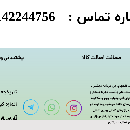
 تماس : 09142244756
ضمانت اصالت کالا
پشتیبانی و 
 چرم را با تولید کفشهای چرم مردانه مجلسی و
​تاریخچه
 گذشت زمان و کسب تجربه بیشتر و
یا MSL سال به سال با افزایش توان فنی وتولید چرم و مکانیزه
اندازه گی
کردن سیستم تولید کفش چرم و بزرگتر شدن خانواده کفش مسعود تبریز سر انجام در سال 1395 خورشیدی با ثبت دو
رم و کفش خود را به بازارهای داخلی و بین المللی
که در چرخه تولید از بروزترین
آدرس فرو
لیت میکنیم​​​​​​​